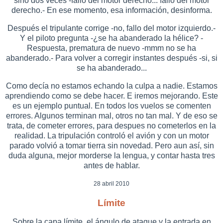
sino dos veces -fallo del motor derecho... fallo del motor
derecho.- En ese momento, esa información, desinforma.
Después el tripulante corrige -no, fallo del motor izquierdo.-
Y el piloto pregunta -¿se ha abanderado la hélice? -
Respuesta, prematura de nuevo -mmm no se ha
abanderado.- Para volver a corregir instantes después -si, si
se ha abanderado...
Como decía no estamos echando la culpa a nadie. Estamos
aprendiendo como se debe hacer. E iremos mejorando. Este
es un ejemplo puntual. En todos los vuelos se comenten
errores. Algunos terminan mal, otros no tan mal. Y de eso se
trata, de cometer errores, para despues no cometerlos en la
realidad. La tripulación controló el avión y con un motor
parado volvió a tomar tierra sin novedad. Pero aun así, sin
duda alguna, mejor morderse la lengua, y contar hasta tres
antes de hablar.
28 abril 2010
Límite
Sobre la capa límite, el ángulo de ataque y la entrada en