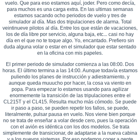
vuelo. Que para eso estamos aquí, joder. Pero como decía,
para muchos es una carga extra. En las ultimas semanas
estamos sacando ocho periodos de vuelo y tres de
simulador al día. Mas dos tripulaciones de alarma. Total
veintinueve pilotos al día. Entre los que están de vacaciones,
los de día libre por servicio, alguna baja, etc... casi no hay
día en el que no te toque algo. Yo, encantado. Prefiero sin
duda alguna volar o estar en el simulador que estar sentado
en la oficina con mis papeles.
El primer periodo de simulador comienza a las 08:00. Dos
horas. El último termina a las 14:00. Aunque todavía estamos
puliendo los planes de instrucción y adiestramiento, y
aunque queda muuucho por hacer, la cosa va viento en
popa. Para empezar lo estamos usando para agilizar
enormemente la transición de las tripulaciones entre el
CL215T y el CL415. Resulta mucho más cómodo. Se puede
ir paso a paso, se pueden repetir los fallos, se puede,
literalmente, pulsar pausa en vuelo. Nos viene bien porque
no se trata de enseñar a volar desde cero, pues la operación
con el avión es idéntica con los dos modelos. Se trata
simplemente de transicionar, de adaptarse a la nueva cabina
y a los nuevos sistemas. Por eso podemos coger a gente