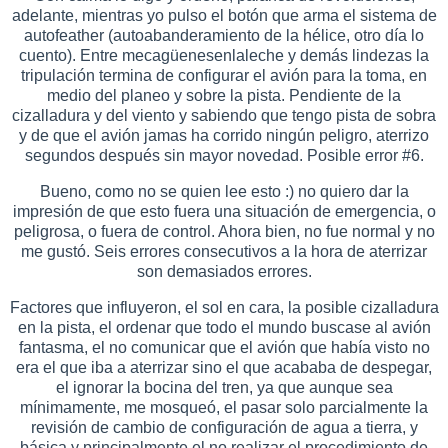
adelante, mientras yo pulso el botón que arma el sistema de
autofeather (autoabanderamiento de la hélice, otro día lo
cuento). Entre mecagüenesenlaleche y demás lindezas la
tripulación termina de configurar el avión para la toma, en
medio del planeo y sobre la pista. Pendiente de la
cizalladura y del viento y sabiendo que tengo pista de sobra
y de que el avión jamas ha corrido ningún peligro, aterrizo
segundos después sin mayor novedad. Posible error #6.
Bueno, como no se quien lee esto :) no quiero dar la
impresión de que esto fuera una situación de emergencia, o
peligrosa, o fuera de control. Ahora bien, no fue normal y no
me gustó. Seis errores consecutivos a la hora de aterrizar
son demasiados errores.
Factores que influyeron, el sol en cara, la posible cizalladura
en la pista, el ordenar que todo el mundo buscase al avión
fantasma, el no comunicar que el avión que había visto no
era el que iba a aterrizar sino el que acababa de despegar,
el ignorar la bocina del tren, ya que aunque sea
mínimamente, me mosqueó, el pasar solo parcialmente la
revisión de cambio de configuración de agua a tierra, y
básica y principalmente el no realizar el procedimiento de