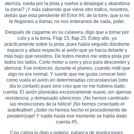
aterriza, rueda por la pista y vuelve a despegar y abandona
la zona!? ¡Y más sabiendo que viene otro trafico, nosotros,
detrás que esta pendiente él! Error #4, de la torre, que si no
le llegamos a llamar, no nos enteramos de nada, joder.
Después de cagarme en su calavera, digo que a tomar por
culo y a la toma. Flap 15, flap 25. Estoy alto, ya
prácticamente sobre la pista, pues había seguido dándome
espacio y altura respecto al avión que yo hacia delante y
más bajo que nosotros. De todos modos me sobra pista por
todos los lados. Corto motor a cero y pico para descender y
aterrizar. Fue entonces, durante el planeo, cuando noté que
algo no era normal. Y suerte que me gusta conocer bien
como vuela el avión en determinadas circunstancias (otro
día lo contaré) pues sino creo que no me hubiera dado
cuenta. El avión planeaba excesivamente suave, sin apenas
resistencia, y demasiado silencioso. ¡No hemos cambiado
las revoluciones de la hélice! ¡No hemos conectado el
autofeather! ¡Joder no hemos hecho el procedimiento de
preaterrizaje! Y nadie hasta ese momento se había dado
cuenta #5.
Con calma lo digo y ordeno, palanca de revoluciones,