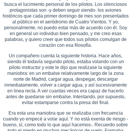
busca el lucimiento personal de los pilotos. Los silenciosos
protagonistas son -y deben seguir siendo- los aviones
históricos que cada primer domingo de mes son presentados
al público en el aeródromo de Cuatro Vientos. Y yo,
personalmente, no puedo estar más de acuerdo con él. Soy
en general un individuo bien pensado, y me creo esas
palabras, y quiero creer que todos sus pilotos comulgan de
corazón con esa filosofía.
Un compañero cuenta la siguiente historia. Hace años,
siendo él todavía segundo piloto, estaba volando con un
piloto instructor y este le dijo que realizase la siguiente
maniobra: en un embalse relativamente largo de la zona
norte de Madrid, cargar agua, despegar, descargar
inmediatamente, volver a cargar agua, y así sucesivamente
en linea recta. A ver cuantas veces era capaz de hacerlo
antes de quedarse sin embalse. Intentando, por supuesto,
evitar estamparse contra la presa del final.
Era esta una maniobra que se realizaba con frecuencia
cuando yo empecé a volar aquí. Y no está exenta de riesgo -
bueno, sí, como todo lo que aquí hacemos-. Recuerdo sobre
todo el miedo en muchos mecánicos de vuelo. Formaba