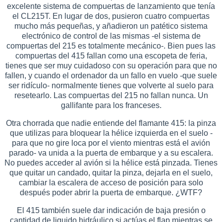
excelente sistema de compuertas de lanzamiento que tenía
el CL215T. En lugar de dos, pusieron cuatro compuertas
mucho más pequeñas, y añadieron un patético sistema
electrónico de control de las mismas -el sistema de
compuertas del 215 es totalmente mecánico-. Bien pues las
compuertas del 415 fallan como una escopeta de feria,
tienes que ser muy cuidadoso con su operación para que no
fallen, y cuando el ordenador da un fallo en vuelo -que suele
ser ridículo- normalmente tienes que volverte al suelo para
resetearlo. Las compuertas del 215 no fallan nunca. Un
gallifante para los franceses.
Otra chorrada que nadie entiende del flamante 415: la pinza
que utilizas para bloquear la hélice izquierda en el suelo -
para que no gire loca por el viento mientras está el avión
parado- va unida a la puerta de embarque y a su escalera.
No puedes acceder al avión si la hélice está pinzada. Tienes
que quitar un candado, quitar la pinza, dejarla en el suelo,
cambiar la escalera de acceso de posición para solo
después poder abrir la puerta de embarque. ¿WTF?
El 415 también suele dar indicación de baja presión o
cantidad de liquido hidráulico si actúas el flap mientras se