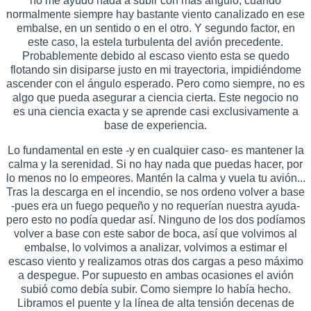
no me ayudó nada a subir con más ángulo, cuando
normalmente siempre hay bastante viento canalizado en ese
embalse, en un sentido o en el otro. Y segundo factor, en
este caso, la estela turbulenta del avión precedente.
Probablemente debido al escaso viento esta se quedo
flotando sin disiparse justo en mi trayectoria, impidiéndome
ascender con el ángulo esperado. Pero como siempre, no es
algo que pueda asegurar a ciencia cierta. Este negocio no
es una ciencia exacta y se aprende casi exclusivamente a
base de experiencia.
Lo fundamental en este -y en cualquier caso- es mantener la
calma y la serenidad. Si no hay nada que puedas hacer, por
lo menos no lo empeores. Mantén la calma y vuela tu avión...
Tras la descarga en el incendio, se nos ordeno volver a base
-pues era un fuego pequeño y no requerían nuestra ayuda-
pero esto no podía quedar así. Ninguno de los dos podíamos
volver a base con este sabor de boca, así que volvimos al
embalse, lo volvimos a analizar, volvimos a estimar el
escaso viento y realizamos otras dos cargas a peso máximo
a despegue. Por supuesto en ambas ocasiones el avión
subió como debía subir. Como siempre lo había hecho.
Libramos el puente y la línea de alta tensión decenas de