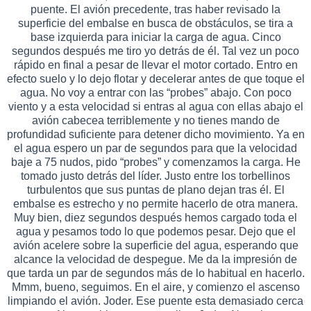
puente. El avión precedente, tras haber revisado la
superficie del embalse en busca de obstáculos, se tira a
base izquierda para iniciar la carga de agua. Cinco
segundos después me tiro yo detrás de él. Tal vez un poco
rápido en final a pesar de llevar el motor cortado. Entro en
efecto suelo y lo dejo flotar y decelerar antes de que toque el
agua. No voy a entrar con las “probes” abajo. Con poco
viento y a esta velocidad si entras al agua con ellas abajo el
avión cabecea terriblemente y no tienes mando de
profundidad suficiente para detener dicho movimiento. Ya en
el agua espero un par de segundos para que la velocidad
baje a 75 nudos, pido “probes” y comenzamos la carga. He
tomado justo detrás del líder. Justo entre los torbellinos
turbulentos que sus puntas de plano dejan tras él. El
embalse es estrecho y no permite hacerlo de otra manera.
Muy bien, diez segundos después hemos cargado toda el
agua y pesamos todo lo que podemos pesar. Dejo que el
avión acelere sobre la superficie del agua, esperando que
alcance la velocidad de despegue. Me da la impresión de
que tarda un par de segundos más de lo habitual en hacerlo.
Mmm, bueno, seguimos. En el aire, y comienzo el ascenso
limpiando el avión. Joder. Ese puente esta demasiado cerca