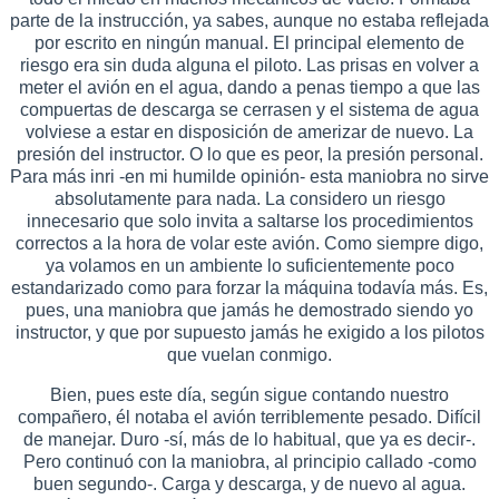
parte de la instrucción, ya sabes, aunque no estaba reflejada
por escrito en ningún manual. El principal elemento de
riesgo era sin duda alguna el piloto. Las prisas en volver a
meter el avión en el agua, dando a penas tiempo a que las
compuertas de descarga se cerrasen y el sistema de agua
volviese a estar en disposición de amerizar de nuevo. La
presión del instructor. O lo que es peor, la presión personal.
Para más inri -en mi humilde opinión- esta maniobra no sirve
absolutamente para nada. La considero un riesgo
innecesario que solo invita a saltarse los procedimientos
correctos a la hora de volar este avión. Como siempre digo,
ya volamos en un ambiente lo suficientemente poco
estandarizado como para forzar la máquina todavía más. Es,
pues, una maniobra que jamás he demostrado siendo yo
instructor, y que por supuesto jamás he exigido a los pilotos
que vuelan conmigo.
Bien, pues este día, según sigue contando nuestro
compañero, él notaba el avión terriblemente pesado. Difícil
de manejar. Duro -sí, más de lo habitual, que ya es decir-.
Pero continuó con la maniobra, al principio callado -como
buen segundo-. Carga y descarga, y de nuevo al agua.