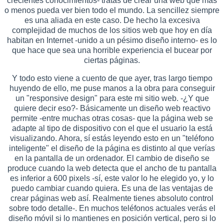
crecientes conocimientos- tratas de crear una web que más
o menos pueda ver bien todo el mundo. La sencillez siempre
es una aliada en este caso. De hecho la excesiva
complejidad de muchos de los sitios web que hoy en día
habitan en Internet -unido a un pésimo diseño interno- es lo
que hace que sea una horrible experiencia el bucear por
ciertas páginas.
Y todo esto viene a cuento de que ayer, tras largo tiempo
huyendo de ello, me puse manos a la obra para conseguir
un "responsive design" para este mi sitio web. -¿Y que
quiere decir eso?- Básicamente un diseño web reactivo
permite -entre muchas otras cosas- que la página web se
adapte al tipo de dispositivo con el que el usuario la está
visualizando. Ahora, sí estás leyendo esto en un "teléfono
inteligente" el diseño de la página es distinto al que verías
en la pantalla de un ordenador. El cambio de diseño se
produce cuando la web detecta que el ancho de tu pantalla
es inferior a 600 pixels -sí, este valor lo he elegido yo, y lo
puedo cambiar cuando quiera. Es una de las ventajas de
crear páginas web así. Realmente tienes absoluto control
sobre todo detalle-. En muchos teléfonos actuales verás el
diseño móvil si lo mantienes en posición vertical, pero si lo