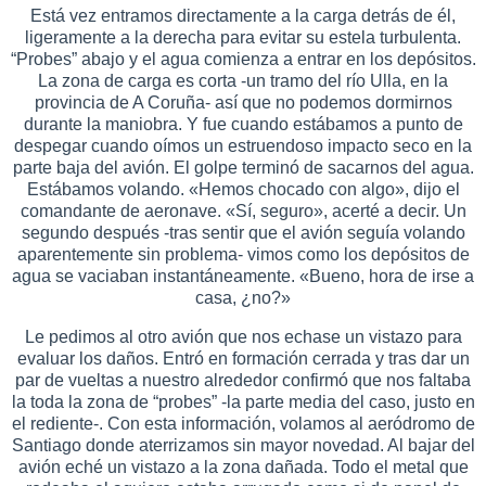
Está vez entramos directamente a la carga detrás de él,
ligeramente a la derecha para evitar su estela turbulenta.
“Probes” abajo y el agua comienza a entrar en los depósitos.
La zona de carga es corta -un tramo del río Ulla, en la
provincia de A Coruña- así que no podemos dormirnos
durante la maniobra. Y fue cuando estábamos a punto de
despegar cuando oímos un estruendoso impacto seco en la
parte baja del avión. El golpe terminó de sacarnos del agua.
Estábamos volando. «Hemos chocado con algo», dijo el
comandante de aeronave. «Sí, seguro», acerté a decir. Un
segundo después -tras sentir que el avión seguía volando
aparentemente sin problema- vimos como los depósitos de
agua se vaciaban instantáneamente. «Bueno, hora de irse a
casa, ¿no?»
Le pedimos al otro avión que nos echase un vistazo para
evaluar los daños. Entró en formación cerrada y tras dar un
par de vueltas a nuestro alrededor confirmó que nos faltaba
la toda la zona de “probes” -la parte media del caso, justo en
el rediente-. Con esta información, volamos al aeródromo de
Santiago donde aterrizamos sin mayor novedad. Al bajar del
avión eché un vistazo a la zona dañada. Todo el metal que