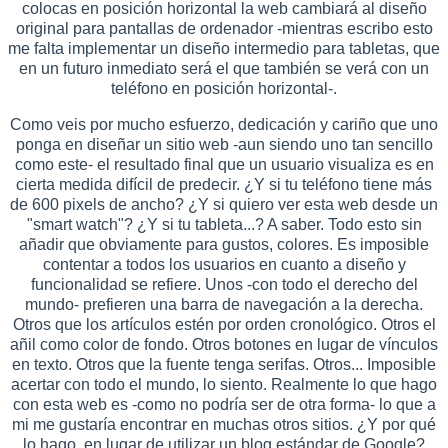
colocas en posición horizontal la web cambiará al diseño
original para pantallas de ordenador -mientras escribo esto
me falta implementar un diseño intermedio para tabletas, que
en un futuro inmediato será el que también se verá con un
teléfono en posición horizontal-.
Como veis por mucho esfuerzo, dedicación y cariño que uno
ponga en diseñar un sitio web -aun siendo uno tan sencillo
como este- el resultado final que un usuario visualiza es en
cierta medida difícil de predecir. ¿Y si tu teléfono tiene más
de 600 pixels de ancho? ¿Y si quiero ver esta web desde un
"smart watch"? ¿Y si tu tableta...? A saber. Todo esto sin
añadir que obviamente para gustos, colores. Es imposible
contentar a todos los usuarios en cuanto a diseño y
funcionalidad se refiere. Unos -con todo el derecho del
mundo- prefieren una barra de navegación a la derecha.
Otros que los artículos estén por orden cronológico. Otros el
añil como color de fondo. Otros botones en lugar de vínculos
en texto. Otros que la fuente tenga serifas. Otros... Imposible
acertar con todo el mundo, lo siento. Realmente lo que hago
con esta web es -como no podría ser de otra forma- lo que a
mi me gustaría encontrar en muchas otros sitios. ¿Y por qué
lo hago, en lugar de utilizar un blog estándar de Google?