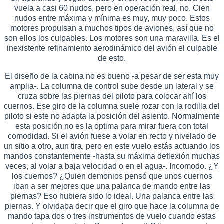
vuela a casi 60 nudos, pero en operación real, no. Cien
nudos entre máxima y mínima es muy, muy poco. Estos
motores propulsan a muchos tipos de aviones, así que no
son ellos los culpables. Los motores son una maravilla. Es el
inexistente refinamiento aerodinámico del avión el culpable
de esto.
El diseño de la cabina no es bueno -a pesar de ser esta muy
amplia-. La columna de control sube desde un lateral y se
cruza sobre las piernas del piloto para colocar ahí los
cuernos. Ese giro de la columna suele rozar con la rodilla del
piloto si este no adapta la posición del asiento. Normalmente
esta posición no es la optima para mirar fuera con total
comodidad. Si el avión fuese a volar en recto y nivelado de
un sitio a otro, aun tira, pero en este vuelo estás actuando los
mandos constantemente -hasta su máxima deflexión muchas
veces, al volar a baja velocidad o en el agua-. Incomodo. ¿Y
los cuernos? ¿Quien demonios pensó que unos cuernos
iban a ser mejores que una palanca de mando entre las
piernas? Eso hubiera sido lo ideal. Una palanca entre las
piernas. Y olvidaba decir que el giro que hace la columna de
mando tapa dos o tres instrumentos de vuelo cuando estas