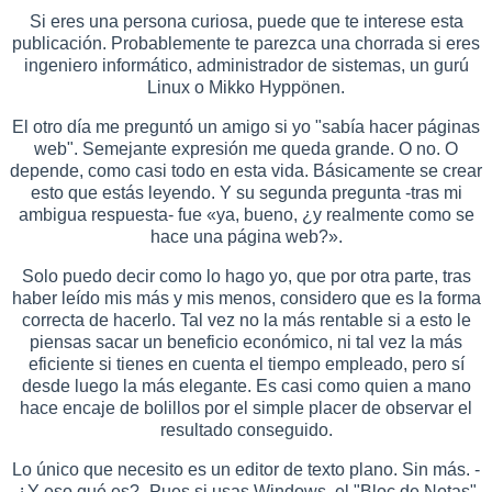
Si eres una persona curiosa, puede que te interese esta
publicación. Probablemente te parezca una chorrada si eres
ingeniero informático, administrador de sistemas, un gurú
Linux o Mikko Hyppönen.
El otro día me preguntó un amigo si yo "sabía hacer páginas
web". Semejante expresión me queda grande. O no. O
depende, como casi todo en esta vida. Básicamente se crear
esto que estás leyendo. Y su segunda pregunta -tras mi
ambigua respuesta- fue «ya, bueno, ¿y realmente como se
hace una página web?».
Solo puedo decir como lo hago yo, que por otra parte, tras
haber leído mis más y mis menos, considero que es la forma
correcta de hacerlo. Tal vez no la más rentable si a esto le
piensas sacar un beneficio económico, ni tal vez la más
eficiente si tienes en cuenta el tiempo empleado, pero sí
desde luego la más elegante. Es casi como quien a mano
hace encaje de bolillos por el simple placer de observar el
resultado conseguido.
Lo único que necesito es un editor de texto plano. Sin más. -
¿Y eso qué es?- Pues si usas Windows, el "Bloc de Notas"