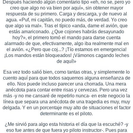
Después haciendo algún comentario tipo «eh, no se, pero yo
creo que algo no va bien por aquí», sin obtener mayor
respuesta de su primero. Carga y descarga, y de nuevo al
agua. «Puf, mi capitán, no puedo más, de verdad. Yo creo
que algo va mal». Tras el típico «anda, dame el avión, que
estás amariconado. ¿Que cojones habrás desayunado
hoy?», el primero tomó el mando para darse cuenta
alarmado de que, efectivamente, algo iba realmente mal en
el avión. «¿Pero que coj...? ¡Tío estamos en emergencia!
¡Los mandos están bloqueados! ¡Vámonos cagando leches
de aquí!»
Esa vez todo salió bien, como tantas otras, y simplemente lo
cuento aquí para que todos saquemos alguna enseñanza de
ello. Nos puede incluso parecer una chorrada. Una mera
anécdota para contar entre risas y cervezas. Pero una vez
más -y no me cansaré de repetirlo nunca- en este negocio la
línea que separa una anécdota de una tragedia es muy, muy
delgada. Y en un porcentaje muy alto de situaciones el factor
determinante es el piloto.
¿Me sirvió para algo esta historia el día que la escuché? -y
eso fue antes de que fuera yo piloto instructor-. Pues para