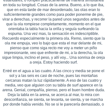
estándares, o rompen prácticamente de manera simultanea
en toda su longitud. Cosas de la arena. Bueno, a lo que iba,
que en esta tarde de mar desordenado, las olas eran lo
suficientemente grandes como para poder ponerme de pie,
virar a derechas, y recorrer la pared unos segundos antes de
que la ola rompiese completamente, momento en el que
orientaba la tabla hacia la orilla y seguía surfeando la
espuma. Una vez mas, la sensación es indescriptible.
Recuerdo especialmente la primera ola. Remo, siento que la
ola me empuja, veo lo bajo que esta el mar delante de mi,
pienso que como siga recto me voy a meter un piño
impresionante, veo que enfrente de mi, a la derecha, la ola
sigue limpia, inclino el peso, y allí voy... Una sonrisa de oreja
a oreja. Estoy haciendo surf.
Entré en el agua a las cuatro. A las cinco y media se pone el
sol y a las seis es casi de noche, pues las montañas
cercanas matan la luz rápidamente. A eso de las cuatro y
media, veo que alguien con su tabla de surf aparece en la
arena. Genial, compañía, pienso, pero el buen hombre duda.
Deja la tabla en la arena, se acerca al mar, lo mira con
desconfianza, se sienta, se levanta, se sienta, y se marcha
por donde había venido. No se si le parecería demasiado, o