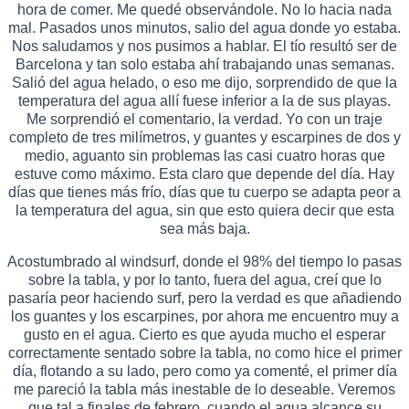
hora de comer. Me quedé observándole. No lo hacia nada
mal. Pasados unos minutos, salio del agua donde yo estaba.
Nos saludamos y nos pusimos a hablar. El tío resultó ser de
Barcelona y tan solo estaba ahí trabajando unas semanas.
Salió del agua helado, o eso me dijo, sorprendido de que la
temperatura del agua allí fuese inferior a la de sus playas.
Me sorprendió el comentario, la verdad. Yo con un traje
completo de tres milímetros, y guantes y escarpines de dos y
medio, aguanto sin problemas las casi cuatro horas que
estuve como máximo. Esta claro que depende del día. Hay
días que tienes más frío, días que tu cuerpo se adapta peor a
la temperatura del agua, sin que esto quiera decir que esta
sea más baja.
Acostumbrado al windsurf, donde el 98% del tiempo lo pasas
sobre la tabla, y por lo tanto, fuera del agua, creí que lo
pasaría peor haciendo surf, pero la verdad es que añadiendo
los guantes y los escarpines, por ahora me encuentro muy a
gusto en el agua. Cierto es que ayuda mucho el esperar
correctamente sentado sobre la tabla, no como hice el primer
día, flotando a su lado, pero como ya comenté, el primer día
me pareció la tabla más inestable de lo deseable. Veremos
que tal a finales de febrero, cuando el agua alcance su