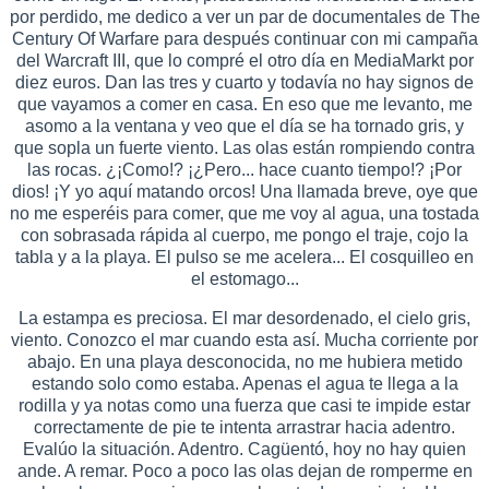
por perdido, me dedico a ver un par de documentales de The
Century Of Warfare para después continuar con mi campaña
del Warcraft III, que lo compré el otro día en MediaMarkt por
diez euros. Dan las tres y cuarto y todavía no hay signos de
que vayamos a comer en casa. En eso que me levanto, me
asomo a la ventana y veo que el día se ha tornado gris, y
que sopla un fuerte viento. Las olas están rompiendo contra
las rocas. ¿¡Como!? ¡¿Pero... hace cuanto tiempo!? ¡Por
dios! ¡Y yo aquí matando orcos! Una llamada breve, oye que
no me esperéis para comer, que me voy al agua, una tostada
con sobrasada rápida al cuerpo, me pongo el traje, cojo la
tabla y a la playa. El pulso se me acelera... El cosquilleo en
el estomago...
La estampa es preciosa. El mar desordenado, el cielo gris,
viento. Conozco el mar cuando esta así. Mucha corriente por
abajo. En una playa desconocida, no me hubiera metido
estando solo como estaba. Apenas el agua te llega a la
rodilla y ya notas como una fuerza que casi te impide estar
correctamente de pie te intenta arrastrar hacia adentro.
Evalúo la situación. Adentro. Cagüentó, hoy no hay quien
ande. A remar. Poco a poco las olas dejan de romperme en