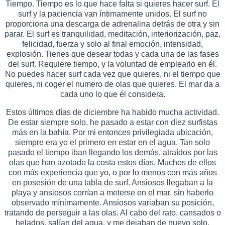
Tiempo. Tiempo es lo que hace falta si quieres hacer surf. El
surf y la paciencia van íntimamente unidos. El surf no
proporciona una descarga de adrenalina detrás de otra y sin
parar. El surf es tranquilidad, meditación, interiorización, paz,
felicidad, fuerza y solo al final emoción, intensidad,
explosión. Tienes que desear todas y cada una de las fases
del surf. Requiere tiempo, y la voluntad de emplearlo en él.
No puedes hacer surf cada vez que quieres, ni el tiempo que
quieres, ni coger el numero de olas que quieres. El mar da a
cada uno lo que él considera.
Estos últimos días de diciembre ha habido mucha actividad.
De estar siempre solo, he pasado a estar con diez surfistas
más en la bahía. Por mi entonces privilegiada ubicación,
siempre era yo el primero en estar en el agua. Tan solo
pasado el tiempo iban llegando los demás, atraídos por las
olas que han azotado la costa estos días. Muchos de ellos
con más experiencia que yo, o por lo menos con más años
en posesión de una tabla de surf. Ansiosos llegaban a la
playa y ansiosos corrían a meterse en el mar, sin haberlo
observado mínimamente. Ansiosos variaban su posición,
tratando de perseguir a las olas. Al cabo del rato, cansados o
helados, salían del agua, y me dejaban de nuevo solo.