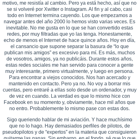
motivo, me resistía al cambio. Pero ya está hecho, así que no
se si volveré por Xwitter o Instagram. Al fin y al cabo, casi
todo en Internet termina cayendo. Los que empezamos a
navegar antes del año 2000 lo hemos visto varias veces. Es
inevitable. No me gusta en lo que se han convertido estas
redes, por muy filtradas que yo las tenga. Honestamente,
echo de menos el Internet de hace quince años. Hoy en día,
el cansancio que supone separar la basura de “lo que
publican mis amigos” es excesivo para mí. Es más, muchos
de vosotros, amigos, ya no publicáis. Durante estos años,
estas redes sociales me han servido para conocer a gente
muy interesante, primero virtualmente, y luego en persona.
Para encontrar a viejos conocidos. Nos han acercado y
mantenido en contacto. Pero ya no. No voy a borrar mis
cuentas, pero entraré a ellas solo desde un ordenador, y muy
de vez en cuando. La verdad es que lo mismo hice con
Facebook en su momento y, obviamente, hace mil años que
no entro. Probablemente lo mismo pase con estas dos.
Sigo queriendo hablar de mi aviación. Y hace muchísimo
que no lo hago. Hay demasiados perfiles de pilotos, de
pseudopilotos y de “expertos” en la materia que consiguieron
quitarme las ganas. Sin embargo, en el fondo, sé que lo que