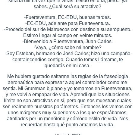
será la última vez que te verás metido en una, pero... ya
sabes. ¿Cuál será su atractivo?
-Fuerteventura, EC-EDU, buenas tardes.
-EC-EDU, adelante para Fuerteventura.
-Procedo del sur de Marruecos con destino a su aeropuerto.
Estimo llegar al campo en veinte minutos.
-Bienvenido a Fuerteventura, Juan Carlos.
-Vaya, ¿cómo sabe mi nombre?
-Soy Esteban, hermano de José Carlos; hizo una campaña
contraincendios contigo. Cuando tomes llámame, te
quedarás en mi casa.
Me hubiera gustado saltarme las reglas de la fraseología
aeronaútica para expresar a aquel controlador como me
sentía. Mi Grumman biplano y yo tomamos en Fuerteventura,
y me volví a empapar de vida. Aprendí que las situaciones
límite no son atractivas en sí, pero que nos muestran cuales
son realmente nuestros parámetros. Entonces los vemos con
unos márgenes muy superiores a los que esperábamos,
atrofiados por un monótono y cómodo estilo de vida. Nos
recuerdan hasta qué punto amamos la vida.