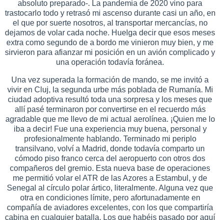
absoluto preparado-. La pandemia de 2020 vino para
trastocarlo todo y retrasó mi ascenso durante casi un año, en
el que por suerte nosotros, al transportar mercancías, no
dejamos de volar cada noche. Huelga decir que esos meses
extra como segundo de a bordo me vinieron muy bien, y me
sirvieron para afianzar mi posición en un avión complicado y
una operación todavía foránea.
Una vez superada la formación de mando, se me invitó a
vivir en Cluj, la segunda urbe más poblada de Rumanía. Mi
ciudad adoptiva resultó toda una sorpresa y los meses que
allí pasé terminaron por convertirse en el recuerdo más
agradable que me llevo de mi actual aerolínea. ¡Quien me lo
iba a decir! Fue una experiencia muy buena, personal y
profesionalmente hablando. Terminado mi periplo
transilvano, volví a Madrid, donde todavía comparto un
cómodo piso franco cerca del aeropuerto con otros dos
compañeros del gremio. Esta nueva base de operaciones
me permitió volar el ATR de las Azores a Estambul, y de
Senegal al círculo polar ártico, literalmente. Alguna vez que
otra en condiciones límite, pero afortunadamente en
compañía de aviadores excelentes, con los que compartiría
cabina en cualquier batalla. Los que habéis pasado por aquí