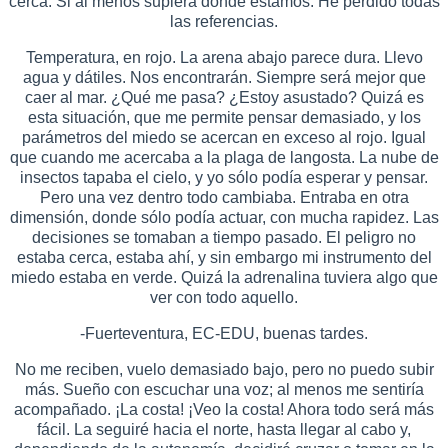
cerca. Si al menos supiera dónde estamos. He perdido todas
las referencias.
Temperatura, en rojo. La arena abajo parece dura. Llevo
agua y dátiles. Nos encontrarán. Siempre será mejor que
caer al mar. ¿Qué me pasa? ¿Estoy asustado? Quizá es
esta situación, que me permite pensar demasiado, y los
parámetros del miedo se acercan en exceso al rojo. Igual
que cuando me acercaba a la plaga de langosta. La nube de
insectos tapaba el cielo, y yo sólo podía esperar y pensar.
Pero una vez dentro todo cambiaba. Entraba en otra
dimensión, donde sólo podía actuar, con mucha rapidez. Las
decisiones se tomaban a tiempo pasado. El peligro no
estaba cerca, estaba ahí, y sin embargo mi instrumento del
miedo estaba en verde. Quizá la adrenalina tuviera algo que
ver con todo aquello.
-Fuerteventura, EC-EDU, buenas tardes.
No me reciben, vuelo demasiado bajo, pero no puedo subir
más. Sueño con escuchar una voz; al menos me sentiría
acompañado. ¡La costa! ¡Veo la costa! Ahora todo será más
fácil. La seguiré hacia el norte, hasta llegar al cabo y,