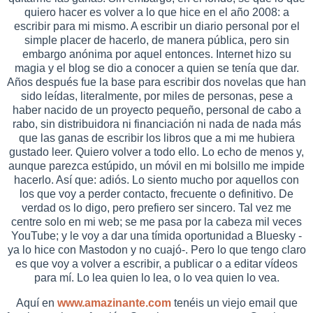
quiero hacer es volver a lo que hice en el año 2008: a
escribir para mi mismo. A escribir un diario personal por el
simple placer de hacerlo, de manera pública, pero sin
embargo anónima por aquel entonces. Internet hizo su
magia y el blog se dio a conocer a quien se tenía que dar.
Años después fue la base para escribir dos novelas que han
sido leídas, literalmente, por miles de personas, pese a
haber nacido de un proyecto pequeño, personal de cabo a
rabo, sin distribuidora ni financiación ni nada de nada más
que las ganas de escribir los libros que a mi me hubiera
gustado leer. Quiero volver a todo ello. Lo echo de menos y,
aunque parezca estúpido, un móvil en mi bolsillo me impide
hacerlo. Así que: adiós. Lo siento mucho por aquellos con
los que voy a perder contacto, frecuente o definitivo. De
verdad os lo digo, pero prefiero ser sincero. Tal vez me
centre solo en mi web; se me pasa por la cabeza mil veces
YouTube; y le voy a dar una tímida oportunidad a Bluesky -
ya lo hice con Mastodon y no cuajó-. Pero lo que tengo claro
es que voy a volver a escribir, a publicar o a editar vídeos
para mí. Lo lea quien lo lea, o lo vea quien lo vea.
Aquí en
www.amazinante.com
tenéis un viejo email que