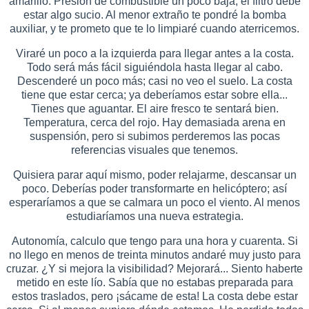
amarillo. Presión de combustible un poco baja; el filtro debe
estar algo sucio. Al menor extraño te pondré la bomba
auxiliar, y te prometo que te lo limpiaré cuando aterricemos.
Viraré un poco a la izquierda para llegar antes a la costa.
Todo será más fácil siguiéndola hasta llegar al cabo.
Descenderé un poco más; casi no veo el suelo. La costa
tiene que estar cerca; ya deberíamos estar sobre ella...
Tienes que aguantar. El aire fresco te sentará bien.
Temperatura, cerca del rojo. Hay demasiada arena en
suspensión, pero si subimos perderemos las pocas
referencias visuales que tenemos.
Quisiera parar aquí mismo, poder relajarme, descansar un
poco. Deberías poder transformarte en helicóptero; así
esperaríamos a que se calmara un poco el viento. Al menos
estudiaríamos una nueva estrategia.
Autonomía, calculo que tengo para una hora y cuarenta. Si
no llego en menos de treinta minutos andaré muy justo para
cruzar. ¿Y si mejora la visibilidad? Mejorará... Siento haberte
metido en este lío. Sabía que no estabas preparada para
estos traslados, pero ¡sácame de esta! La costa debe estar