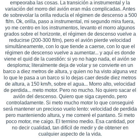
empeoraba las cosas. La transición a instrumental y la
variación del morro del avión eran más complicadas. Antes
de sobrevolar la orilla reducía el régimen de descenso a 500
ft/m. Ok, orilla, paso a instrumental, mi segundo mira fuera,
yo me centro en los instrumentos, levanto el morro algunos
grados sobre el horizonte, el régimen de descenso vuelve a
reducirse (200-300 ft/m), pero el avión pierde velocidad
simultáneamente, con lo que tiende a caerse, con lo que el
régimen de descenso vuelve a aumentar... y aquí es donde
viene el quid de la cuestión: si yo no hago nada, el avión se
desploma; literalmente deja de volar y se convierte en un
barco a diez metros de altura, y quien no ha visto alguna vez
lo que le pasa a un barco si lo dejas caer desde diez metros
de altura, a 150 km/h, sobre el agua... Morro alto, velocidad
de perdida... meto motor. Pero no mucho. No quiero sacar el
avión del descenso. Quiero que siga cayendo, pero
controladamente. Si meto mucho motor lo que conseguiré
será mantener un precioso vuelo lento: velocidad de perdida
pero manteniendo altura, y me comeré el pantano. Si meto
poco motor, me caigo. El termino medio. Esa cantidad, por
no decir cualidad, tan difícil de medir y de obtener en
cualquier aspecto de la vida.