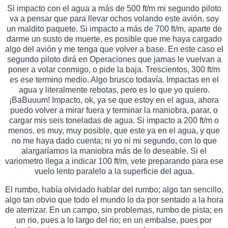
Si impacto con el agua a más de 500 ft/m mi segundo piloto
va a pensar que para llevar ochos volando este avión, soy
un maldito paquete. Si impacto a más de 700 ft/m, aparte de
darme un susto de muerte, es posible que me haya cargado
algo del avión y me tenga que volver a base. En este caso el
segundo piloto dirá en Operaciones que jamas le vuelvan a
poner a volar conmigo, o pide la baja. Trescientos, 300 ft/m
es ese termino medio. Algo brusco todavía. Impactas en el
agua y literalmente rebotas, pero es lo que yo quiero.
¡BaBuuum! Impacto, ok, ya se que estoy en el agua, ahora
puedo volver a mirar fuera y terminar la maniobra, parar, o
cargar mis seis toneladas de agua. Si impacto a 200 ft/m o
menos, es muy, muy posible, que este ya en el agua, y que
no me haya dado cuenta; ni yo ni mi segundo, con lo que
alargaríamos la maniobra más de lo deseable. Si el
variometro llega a indicar 100 ft/m, vete preparando para ese
vuelo lento paralelo a la superficie del agua.
El rumbo, había olvidado hablar del rumbo; algo tan sencillo,
algo tan obvio que todo el mundo lo da por sentado a la hora
de aterrizar. En un campo, sin problemas, rumbo de pista; en
un rio, pues a lo largo del rio; en un embalse, pues por