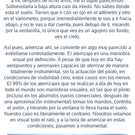
a mi, después de ocho años, me lo sigue pareciendo.
Sobrevolarla a baja altura casi da miedo. No sabes donde
esta el suelo. Tienes que ir con un ojo en el altímetro y otro
en el variometro, porque irremediablemente te vas a ir hacia
abajo, y no te vas a dar cuenta, pues debajo de ti, mirando
por la ventanilla, lo único que ves es un agujero sin fondo;
ves el cielo.
Así pues, amerizar ahí, se convierte en algo muy parecido a
estrellarse controladamente. El aterrizaje es una maniobra
visual por definición. A pesar de que hoy en día hay
aeropuertos y aeronaves capaces de aterrizar de manera
totalmente instrumental, sin la actuación del piloto, en
condiciones de visibilidad cero, estos casos son los menos.
El 99% de los aterrizajes que se realizan a día de hoy en
todo el mundo son maniobras visuales, en las que el piloto
(incluso en los aburridos vuelos comerciales, después de
una aproximación instrumental) tomas los mandos, controla
el avión, y mirando por la ventana lo lleva hasta el suelo.
Nuestro caso es literalmente el contrario. Nosotros volamos
en visual todo el rato, y a la hora de amerizar en estas
condiciones, pasamos a instrumental.