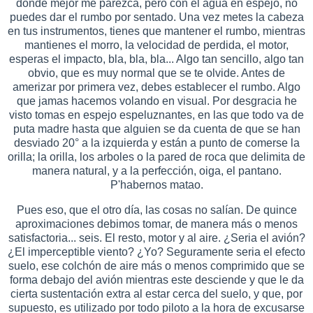
donde mejor me parezca, pero con el agua en espejo, no
puedes dar el rumbo por sentado. Una vez metes la cabeza
en tus instrumentos, tienes que mantener el rumbo, mientras
mantienes el morro, la velocidad de perdida, el motor,
esperas el impacto, bla, bla, bla... Algo tan sencillo, algo tan
obvio, que es muy normal que se te olvide. Antes de
amerizar por primera vez, debes establecer el rumbo. Algo
que jamas hacemos volando en visual. Por desgracia he
visto tomas en espejo espeluznantes, en las que todo va de
puta madre hasta que alguien se da cuenta de que se han
desviado 20° a la izquierda y están a punto de comerse la
orilla; la orilla, los arboles o la pared de roca que delimita de
manera natural, y a la perfección, oiga, el pantano.
P'habernos matao.
Pues eso, que el otro día, las cosas no salían. De quince
aproximaciones debimos tomar, de manera más o menos
satisfactoria... seis. El resto, motor y al aire. ¿Seria el avión?
¿El imperceptible viento? ¿Yo? Seguramente seria el efecto
suelo, ese colchón de aire más o menos comprimido que se
forma debajo del avión mientras este desciende y que le da
cierta sustentación extra al estar cerca del suelo, y que, por
supuesto, es utilizado por todo piloto a la hora de excusarse