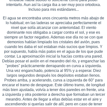
intentarlo. Aun así la carga iba a ser muy poco ortodoxa.
Incluso para mis estándares...
El agua se encontraba unos cincuenta metros más abajo de
lo habitual; en las laderas se apreciaba perfectamente el
nivel que solía alcanzar con anterioridad. El viento
dominante nos obligaba a cargar contra el sol, y ese es
siempre un factor negativo. Ademas ese día no se con que
demonios habían limpiado los cristales del avión, pues
cuando les daba el sol estaban más sucios que limpios. Y
por supuesto, había más patos en el agua de los que pude
contar. La aproximación inicial la hacías contra una pared.
Debías posar el avión en el meandro del río, y enganchar las
"probes" prácticamente derrapando en curva a izquierda.
Una vez enganchado, potencia al 95% y a esperar. Diez
largos segundos después los depósitos estaban llenos.
Probes arriba, y acelerando, curva a izquierda de 60° para
encarar el tramo de despegue. Este último tramo, de longitud
más bien ajustada, volvía a tener dos paredes en frente, una
a izquierda y otra posterior a derecha que formaban un tercer
meandro. Antes de llegar a ellas debías estar en el aire y
ascendiendo si querías salir de allí, pero en caso de tener