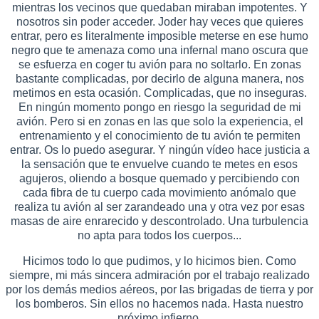
mientras los vecinos que quedaban miraban impotentes. Y
nosotros sin poder acceder. Joder hay veces que quieres
entrar, pero es literalmente imposible meterse en ese humo
negro que te amenaza como una infernal mano oscura que
se esfuerza en coger tu avión para no soltarlo. En zonas
bastante complicadas, por decirlo de alguna manera, nos
metimos en esta ocasión. Complicadas, que no inseguras.
En ningún momento pongo en riesgo la seguridad de mi
avión. Pero si en zonas en las que solo la experiencia, el
entrenamiento y el conocimiento de tu avión te permiten
entrar. Os lo puedo asegurar. Y ningún vídeo hace justicia a
la sensación que te envuelve cuando te metes en esos
agujeros, oliendo a bosque quemado y percibiendo con
cada fibra de tu cuerpo cada movimiento anómalo que
realiza tu avión al ser zarandeado una y otra vez por esas
masas de aire enrarecido y descontrolado. Una turbulencia
no apta para todos los cuerpos...
Hicimos todo lo que pudimos, y lo hicimos bien. Como
siempre, mi más sincera admiración por el trabajo realizado
por los demás medios aéreos, por las brigadas de tierra y por
los bomberos. Sin ellos no hacemos nada. Hasta nuestro
próximo infierno.